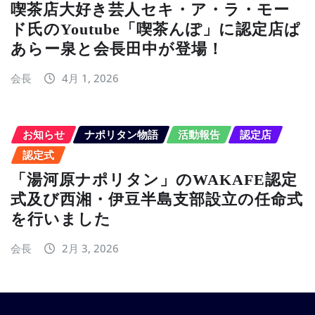
喫茶店大好き芸人セキ・ア・ラ・モー
ド氏のYoutube「喫茶んぽ」に認定店ぱ
あらー泉と会長田中が登場！
会長
4月 1, 2026
お知らせ
ナポリタン物語
活動報告
認定店
認定式
「湯河原ナポリタン」のWAKAFE認定
式及び西湘・伊豆半島支部設立の任命式
を行いました
会長
2月 3, 2026