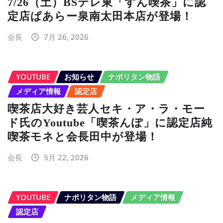
7/26（土）BSテレ東「ずん喫茶」に認
定店ぱあらー泉南太田本店が登場！
会長
7月 26, 2026
YOUTUBE
お知らせ
ナポリタン物語
メディア情報
認定店
喫茶店大好き芸人セキ・ア・ラ・モー
ド氏のYoutube「喫茶んぽ」に認定店純
喫茶モネと会長田中が登場！
会長
5月 22, 2026
YOUTUBE
ナポリタン物語
メディア情報
認定店