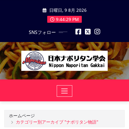
コ
日曜日, 9 8月 2026
ン
テ
9:44:30 PM
ン
SNSフォロー
ツ
に
ス
キ
ッ
プ
ホームページ
カテゴリー別アーカイブ "ナポリタン物語"