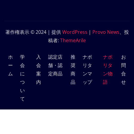
著作権表示 © 2024 | 提供
WordPress
|
Provo News
、投
稿者:
ThemeArile
ホ
学
入
認定店
推
ナポ
ナポ
お
ー
会
会
舗・認
奨
リタ
リタ
問
ム
に
案
定商品
商
ンマ
ン物
合
つ
内
品
ップ
語
せ
い
て