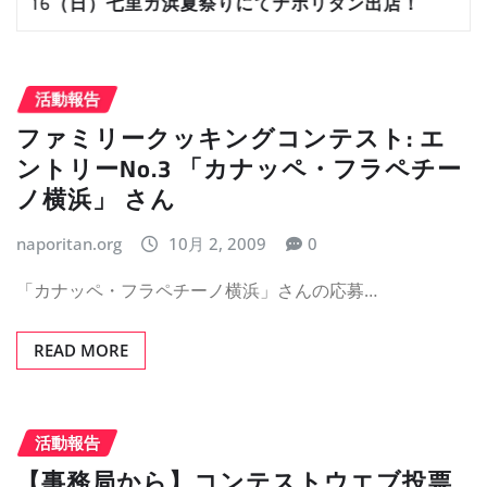
16（日）七里ガ浜夏祭りにてナポリタン出店！
8/1
活動報告
ファミリークッキングコンテスト: エ
ントリーNo.3 「カナッペ・フラペチー
ノ横浜」 さん
naporitan.org
10月 2, 2009
0
「カナッペ・フラペチーノ横浜」さんの応募…
READ MORE
活動報告
【事務局から】コンテストウエブ投票