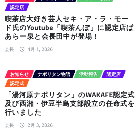
認定店
喫茶店大好き芸人セキ・ア・ラ・モー
ド氏のYoutube「喫茶んぽ」に認定店ぱ
あらー泉と会長田中が登場！
会長
4月 1, 2026
お知らせ
ナポリタン物語
活動報告
認定店
認定式
「湯河原ナポリタン」のWAKAFE認定式
及び西湘・伊豆半島支部設立の任命式を
行いました
会長
2月 3, 2026