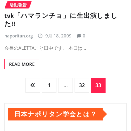
活動報告
tvk「ハマランチョ」に生出演しまし
た!!
naporitan.org
9月 18, 2009
0
会長のALETTAこと田中です。 本日は…
READ MORE
投
1
…
32
33
稿
日本ナポリタン学会とは？
の