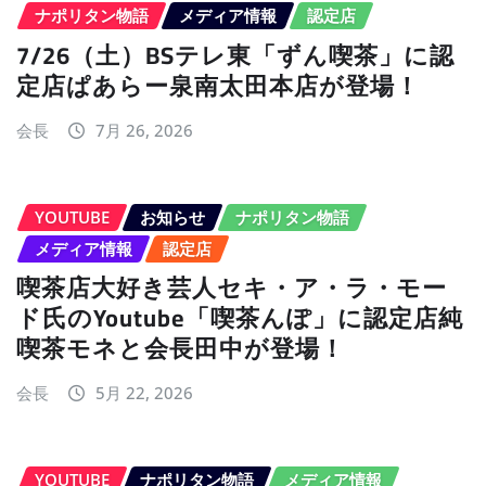
ナポリタン物語
メディア情報
認定店
7/26（土）BSテレ東「ずん喫茶」に認
定店ぱあらー泉南太田本店が登場！
会長
7月 26, 2026
YOUTUBE
お知らせ
ナポリタン物語
メディア情報
認定店
喫茶店大好き芸人セキ・ア・ラ・モー
ド氏のYoutube「喫茶んぽ」に認定店純
喫茶モネと会長田中が登場！
会長
5月 22, 2026
YOUTUBE
ナポリタン物語
メディア情報