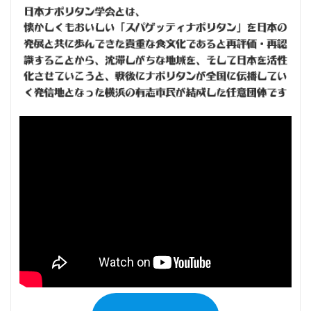
ペ
ー
ジ
送
り