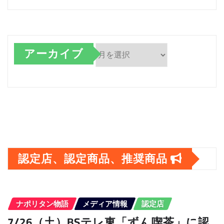
アーカイブ
ア
ー
カ
イ
ブ
認定店、認定商品、推奨商品
ナポリタン物語
メディア情報
認定店
7/26（土）BSテレ東「ずん喫茶」に認