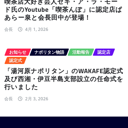
喫茶店大好き芸人セキ・ア・ラ・モー
ド氏のYoutube「喫茶んぽ」に認定店ぱ
あらー泉と会長田中が登場！
会長
4月 1, 2026
お知らせ
ナポリタン物語
活動報告
認定店
認定式
「湯河原ナポリタン」のWAKAFE認定式
及び西湘・伊豆半島支部設立の任命式を
行いました
会長
2月 3, 2026