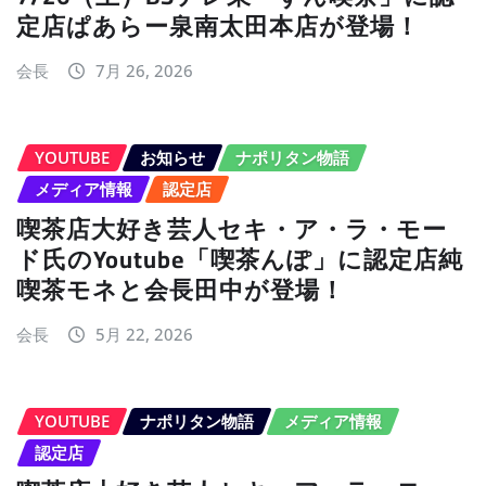
定店ぱあらー泉南太田本店が登場！
会長
7月 26, 2026
YOUTUBE
お知らせ
ナポリタン物語
メディア情報
認定店
喫茶店大好き芸人セキ・ア・ラ・モー
ド氏のYoutube「喫茶んぽ」に認定店純
喫茶モネと会長田中が登場！
会長
5月 22, 2026
YOUTUBE
ナポリタン物語
メディア情報
認定店