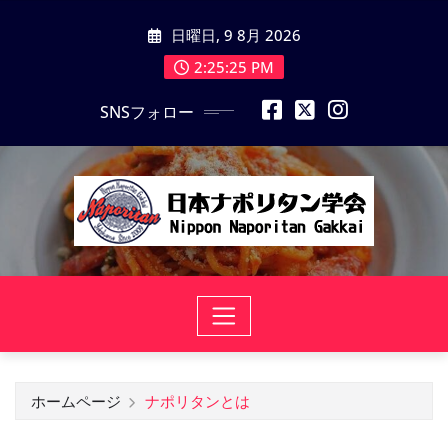
コ
日曜日, 9 8月 2026
ン
テ
2:25:25 PM
ン
SNSフォロー
ツ
に
ス
キ
ッ
プ
ホームページ
ナポリタンとは