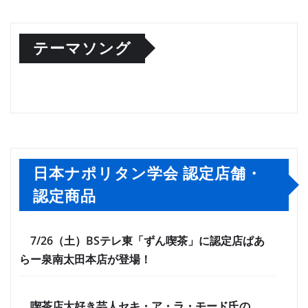
テーマソング
日本ナポリタン学会 認定店舗・
認定商品
7/26（土）BSテレ東「ずん喫茶」に認定店ぱあ
らー泉南太田本店が登場！
喫茶店大好き芸人セキ・ア・ラ・モード氏の