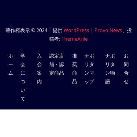
著作権表示 © 2024 | 提供
WordPress
|
Provo News
、投
稿者:
ThemeArile
ホ
学
入
認定店
推
ナポ
ナポ
お
ー
会
会
舗・認
奨
リタ
リタ
問
ム
に
案
定商品
商
ンマ
ン物
合
つ
内
品
ップ
語
せ
い
て