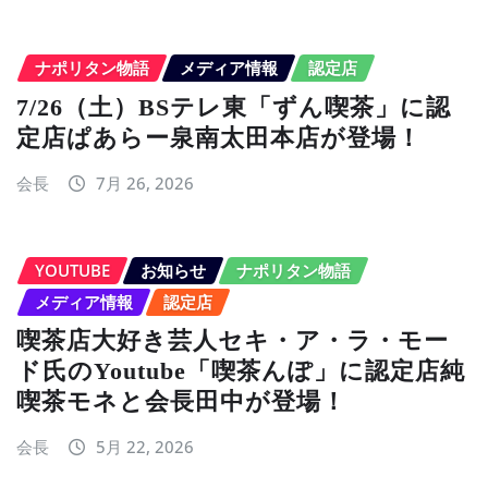
ブ
ナポリタン物語
メディア情報
認定店
7/26（土）BSテレ東「ずん喫茶」に認
定店ぱあらー泉南太田本店が登場！
会長
7月 26, 2026
YOUTUBE
お知らせ
ナポリタン物語
メディア情報
認定店
喫茶店大好き芸人セキ・ア・ラ・モー
ド氏のYoutube「喫茶んぽ」に認定店純
喫茶モネと会長田中が登場！
会長
5月 22, 2026