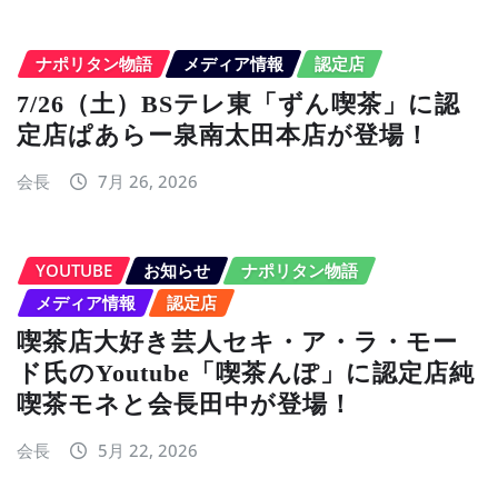
ナポリタン物語
メディア情報
認定店
7/26（土）BSテレ東「ずん喫茶」に認
定店ぱあらー泉南太田本店が登場！
会長
7月 26, 2026
YOUTUBE
お知らせ
ナポリタン物語
メディア情報
認定店
喫茶店大好き芸人セキ・ア・ラ・モー
ド氏のYoutube「喫茶んぽ」に認定店純
喫茶モネと会長田中が登場！
会長
5月 22, 2026