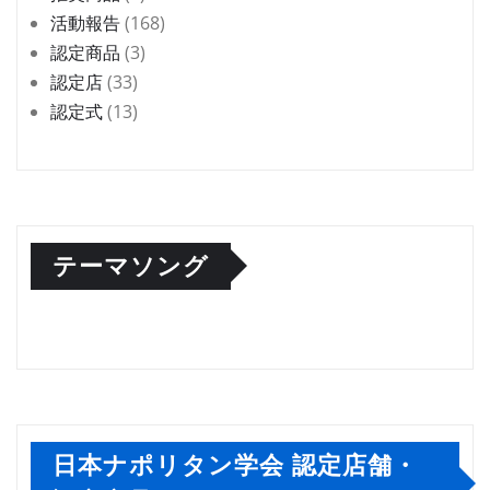
活動報告
(168)
認定商品
(3)
認定店
(33)
認定式
(13)
テーマソング
日本ナポリタン学会 認定店舗・