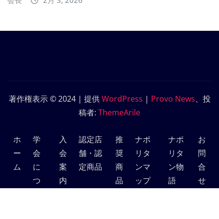
著作権表示 © 2024 | 提供
WordPress
|
Provo News
、投
稿者:
ThemeArile
ホ
学
入
認定店
推
ナポ
ナポ
お
ー
会
会
舗・認
奨
リタ
リタ
問
ム
に
案
定商品
商
ンマ
ン物
合
つ
内
品
ップ
語
せ
い
て