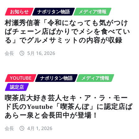
お知らせ
ナポリタン物語
メディア情報
村瀬秀信著「令和になっても気がつけ
ばチェーン店ばかりでメシを食べてい
る」でグルメサミットの内容が収録
会長
5月 16, 2026
YOUTUBE
ナポリタン物語
メディア情報
認定店
喫茶店大好き芸人セキ・ア・ラ・モー
ド氏のYoutube「喫茶んぽ」に認定店ぱ
あらー泉と会長田中が登場！
会長
4月 1, 2026