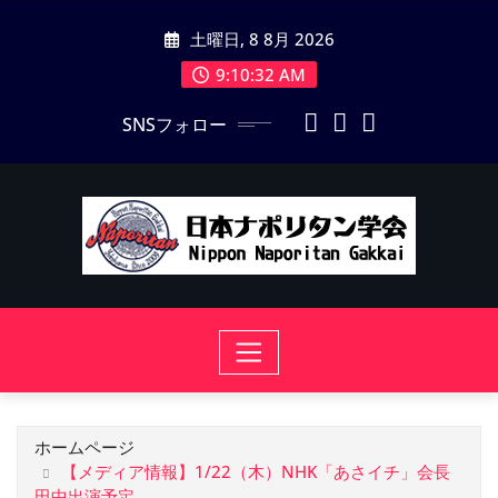
コ
土曜日, 8 8月 2026
ン
テ
9:10:33 AM
ン
SNSフォロー
ツ
に
ス
キ
ッ
プ
ホームページ
【メディア情報】1/22（木）NHK「あさイチ」会長
田中出演予定