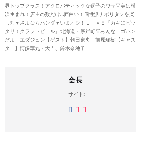
界トップクラス！アクロバティックな獅子のワザ▽実は横
浜生まれ！店主の数だけ…面白い！個性派ナポリタンを楽
しむ▼さよならパンダ▼いまオシ！ＬＩＶＥ『カキにピッ
タリ！クラフトビール』北海道・厚岸町▽みんな！ゴハン
だよ エダジュン【ゲスト】朝日奈央・前原瑞樹【キャス
ター】博多華丸・大吉、鈴木奈穂子
会長
サイト: