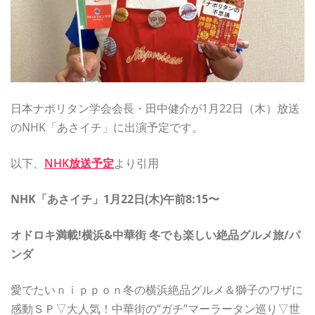
日本ナポリタン学会会長・田中健介が1月22日（木）放送
のNHK「あさイチ」に出演予定です。
以下、
NHK放送予定
より引用
NHK「あさイチ」1月22日(木)午前8:15〜
オドロキ満載!横浜&中華街 冬でも楽しい絶品グルメ旅/パ
ンダ
愛でたいｎｉｐｐｏｎ冬の横浜絶品グルメ＆獅子のワザに
感動ＳＰ▽大人気！中華街の“ガチ”マーラータン巡り▽世