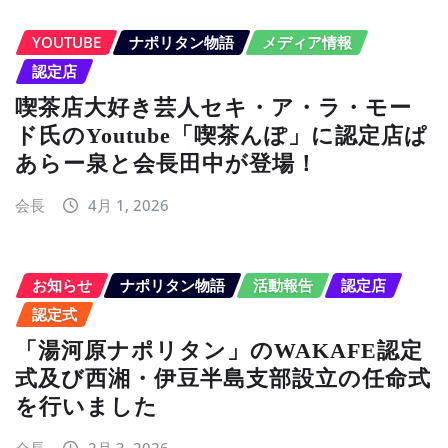
YOUTUBE
ナポリタン物語
メディア情報
認定店
喫茶店大好き芸人セキ・ア・ラ・モー
ド氏のYoutube「喫茶んぽ」に認定店ぱ
あらー泉と会長田中が登場！
会長
4月 1, 2026
お知らせ
ナポリタン物語
活動報告
認定店
認定式
「湯河原ナポリタン」のWAKAFE認定
式及び西湘・伊豆半島支部設立の任命式
を行いました
会長
2月 3, 2026