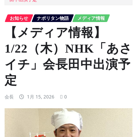
お知らせ
ナポリタン物語
メディア情報
【メディア情報】
1/22（木）NHK「あさ
イチ」会長田中出演予
定
会長
1月 15, 2026
0