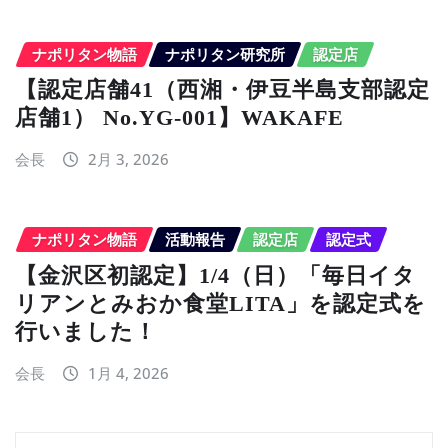
ナポリタン物語
ナポリタン研究所
認定店
【認定店舗41（西湘・伊豆半島支部認定
店舗1） No.YG-001】WAKAFE
会長
2月 3, 2026
ナポリタン物語
活動報告
認定店
認定式
【金沢区初認定】1/4（日）「毎日イタ
リアンとみおか食堂LITA」を認定式を
行いました！
会長
1月 4, 2026