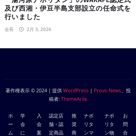
及び西湘・伊豆半島支部設立の任命式を
行いました
会長
2月 3, 2026
著作権表示 © 2024 | 提供
WordPress
|
Provo News
、投
稿者:
ThemeArile
ホ
学
入
認定店
推
ナポ
ナポ
お
ー
会
会
舗・認
奨
リタ
リタ
問
ム
に
案
定商品
商
ンマ
ン物
合