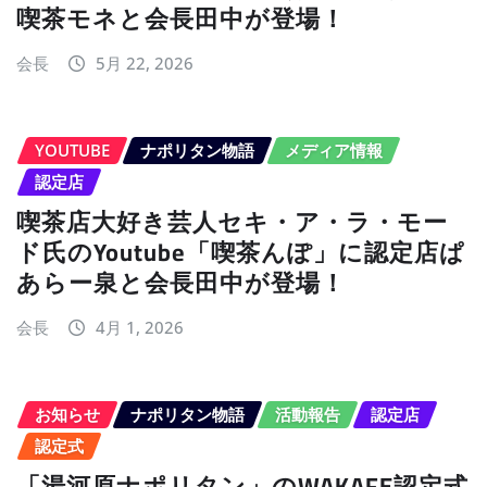
喫茶モネと会長田中が登場！
会長
5月 22, 2026
YOUTUBE
ナポリタン物語
メディア情報
認定店
喫茶店大好き芸人セキ・ア・ラ・モー
ド氏のYoutube「喫茶んぽ」に認定店ぱ
あらー泉と会長田中が登場！
会長
4月 1, 2026
お知らせ
ナポリタン物語
活動報告
認定店
認定式
「湯河原ナポリタン」のWAKAFE認定式