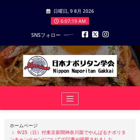
コ
日曜日, 9 8月 2026
ン
テ
6:07:20 AM
ン
SNSフォロー
ツ
に
ス
キ
ッ
プ
ホームページ
9/25（日）付東京新聞神奈川面でやんばるナポリタ
ンキャンペーンについての記事が掲載されました