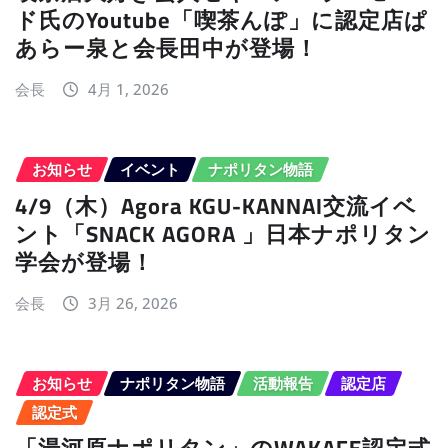
ド氏のYoutube「喫茶んぽ」に認定店ぱ
あらー泉と会長田中が登場！
会長
4月 1, 2026
お知らせ
イベント
ナポリタン物語
4/9（木）Agora KGU-KANNAI交流イベ
ント「SNACK AGORA 」日本ナポリタン
学会が登場！
会長
3月 26, 2026
お知らせ
ナポリタン物語
活動報告
認定店
認定式