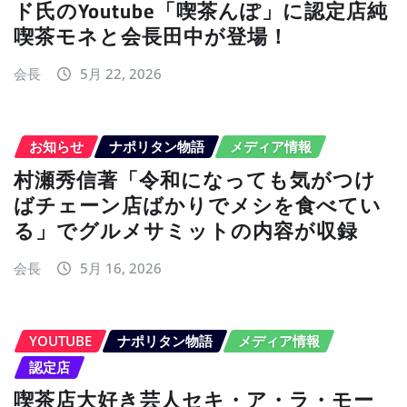
ド氏のYoutube「喫茶んぽ」に認定店純
喫茶モネと会長田中が登場！
会長
5月 22, 2026
お知らせ
ナポリタン物語
メディア情報
村瀬秀信著「令和になっても気がつけ
ばチェーン店ばかりでメシを食べてい
る」でグルメサミットの内容が収録
会長
5月 16, 2026
YOUTUBE
ナポリタン物語
メディア情報
認定店
喫茶店大好き芸人セキ・ア・ラ・モー