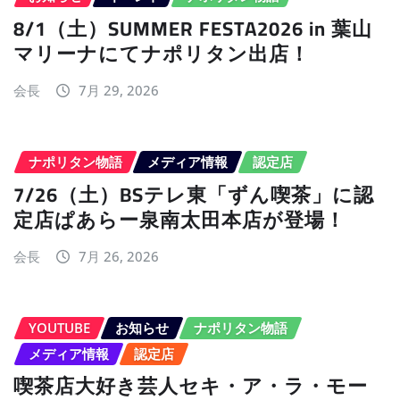
8/1（土）SUMMER FESTA2026 in 葉山
マリーナにてナポリタン出店！
会長
7月 29, 2026
ナポリタン物語
メディア情報
認定店
7/26（土）BSテレ東「ずん喫茶」に認
定店ぱあらー泉南太田本店が登場！
会長
7月 26, 2026
YOUTUBE
お知らせ
ナポリタン物語
メディア情報
認定店
喫茶店大好き芸人セキ・ア・ラ・モー