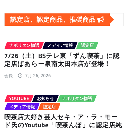
ー
カ
認定店、認定商品、推奨商品
イ
ブ
ナポリタン物語
メディア情報
認定店
7/26（土）BSテレ東「ずん喫茶」に認
定店ぱあらー泉南太田本店が登場！
会長
7月 26, 2026
YOUTUBE
お知らせ
ナポリタン物語
メディア情報
認定店
喫茶店大好き芸人セキ・ア・ラ・モー
ド氏のYoutube「喫茶んぽ」に認定店純