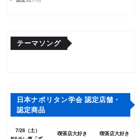
テーマソング
日本ナポリタン学会 認定店舗・
認定商品
7/26（土）
喫茶店大好き
喫茶店大好き
BSテレ東「ず