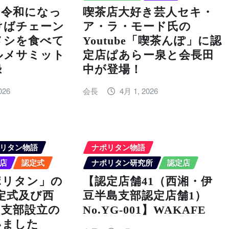
「令和になっ
喫茶店大好き芸人セキ・
けばチェーン
ア・ラ・モード氏の
メシを食べて
Youtube「喫茶んぽ」に認
ルメサミット
定店ぱあらー泉と会長田
録
中が登場！
026
会長
4月 1, 2026
リタン物語
ナポリタン物語
店
認定式
ナポリタン研究所
認定店
ポリタン」の
【認定店舗41（西湘・伊
認定式及び西
豆半島支部認定店舗1）
島支部設立の
No.YG-001】WAKAFE
いました