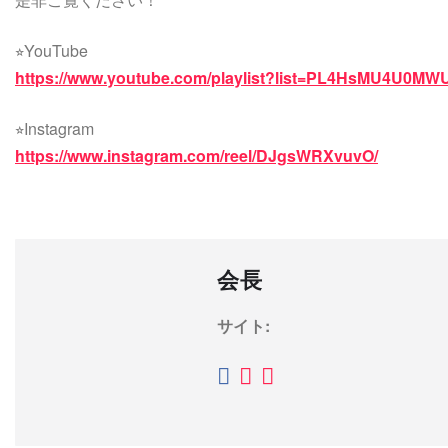
⭐︎YouTube
https://www.youtube.com/playlist?list=PL4HsMU4U0
⭐︎Instagram
https://www.instagram.com/reel/DJgsWRXvuvO/
会長
サイト: