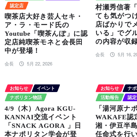
認定店
村瀬秀信著
ても気がつ
喫茶店大好き芸人セキ・
店ばかりで
ア・ラ・モード氏の
いる」でグ
Youtube「喫茶んぽ」に認
の内容が収
定店純喫茶モネと会長田
中が登場！
会長
5月 16, 2
会長
5月 22, 2026
お知らせ
イベント
お知らせ
ナポ
ナポリタン物語
活動報告
認定
4/9（木）Agora KGU-
「湯河原ナ
KANNAI交流イベント
WAKAFE
「SNACK AGORA 」日
湘・伊豆半
本ナポリタン学会が登
任命式を行