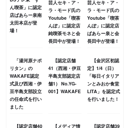
芸人セキ・ア・
芸人セキ・ア・
ん喫茶」に認定
ラ・モード氏の
ラ・モード氏の
店ぱあらー泉南
Youtube「喫茶
Youtube「喫茶
太田本店が登
んぽ」に認定店
んぽ」に認定店
場！
純喫茶モネと会
ぱあらー泉と会
長田中が登場！
長田中が登場！
「湯河原ナポ
【認定店舗
【金沢区初認
リタン」の
41（西湘・伊豆
定】1/4（日）
WAKAFE認定
半島支部認定店
「毎日イタリア
式及び西湘・伊
舗1） No.YG-
ンとみおか食堂
豆半島支部設立
001】WAKAFE
LITA」を認定式
の任命式を行い
を行いました！
ました
【認定店舗40
【メディア情
【認定店舗39