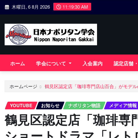
コ
木曜日, 6 8月 2026
11:19:32 AM
ン
テ
ン
ツ
に
ス
キ
ホーム
学会について
入会案内
認定店舗
ッ
プ
ホームページ
鶴見区認定店「珈琲専門店山百合」がモデル
YOUTUBE
お知らせ
ナポリタン物語
メディア情報
鶴見区認定店「珈琲専
ショートドラマ「レト