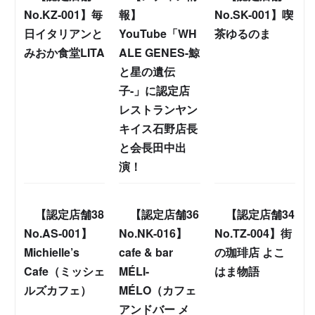
No.KZ-001】毎
報】
No.SK-001】喫
日イタリアンと
YouTube「WH
茶ゆるのま
みおか食堂LITA
ALE GENES-鯨
と星の遺伝
子-」に認定店
レストランヤン
キイス石野店長
と会長田中出
演！
【認定店舗38
【認定店舗36
【認定店舗34
No.AS-001】
No.NK-016】
No.TZ-004】街
Michielle’s
cafe & bar
の珈琲店 よこ
Cafe（ミッシェ
MÉLI-
はま物語
ルズカフェ）
MÉLO（カフェ
アンドバー メ