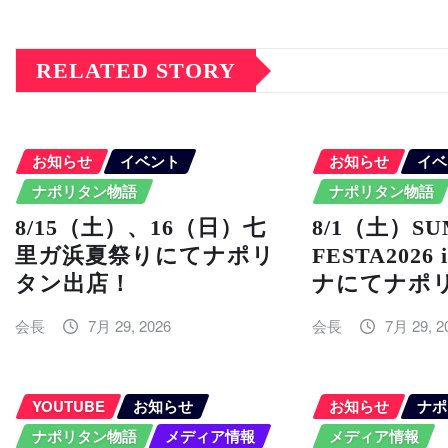
RELATED STORY
お知らせ
イベント
お知らせ
イベ
ナポリタン物語
ナポリタン物語
8/15（土）、16（日）七
8/1（土）S
里ガ浜夏祭りにてナポリ
FESTA202
タン出店！
ナにてナポ
会長
7月 29, 2026
会長
7月 29, 2
YOUTUBE
お知らせ
お知らせ
ナポ
ナポリタン物語
メディア情報
メディア情報