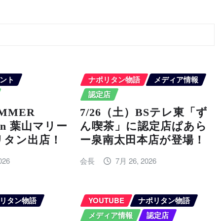
ント
ナポリタン物語
メディア情報
認定店
UMMER
7/26（土）BSテレ東「ず
6 in 葉山マリー
ん喫茶」に認定店ぱあら
リタン出店！
ー泉南太田本店が登場！
026
会長
7月 26, 2026
リタン物語
YOUTUBE
ナポリタン物語
メディア情報
認定店