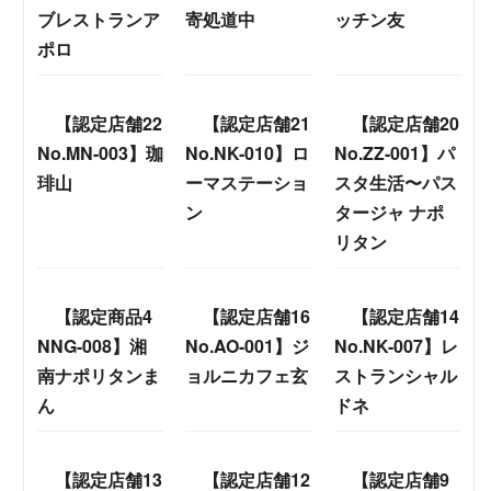
ブレストランア
寄処道中
ッチン友
ポロ
【認定店舗22
【認定店舗21
【認定店舗20
No.MN-003】珈
No.NK-010】ロ
No.ZZ-001】パ
琲山
ーマステーショ
スタ生活〜パス
ン
タージャ ナポ
リタン
【認定商品4
【認定店舗16
【認定店舗14
NNG-008】湘
No.AO-001】ジ
No.NK-007】レ
南ナポリタンま
ョルニカフェ玄
ストランシャル
ん
ドネ
【認定店舗13
【認定店舗12
【認定店舗9