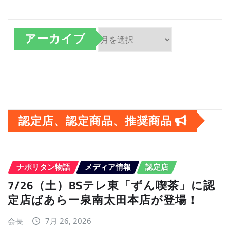
アーカイブ
ア
ー
カ
イ
認定店、認定商品、推奨商品
ブ
ナポリタン物語
メディア情報
認定店
7/26（土）BSテレ東「ずん喫茶」に認
定店ぱあらー泉南太田本店が登場！
会長
7月 26, 2026