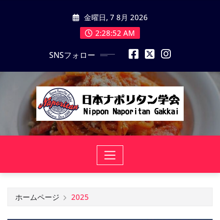
コ
金曜日, 7 8月 2026
ン
テ
2:28:53 AM
ン
SNSフォロー
ツ
に
ス
キ
ッ
プ
ホームページ
2025