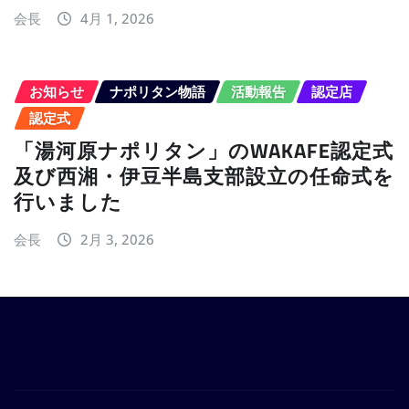
会長
4月 1, 2026
お知らせ
ナポリタン物語
活動報告
認定店
認定式
「湯河原ナポリタン」のWAKAFE認定式
及び西湘・伊豆半島支部設立の任命式を
行いました
会長
2月 3, 2026