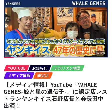
YOUTUBE
お知らせ
ナポリタン物語
メディア情報
認定店
【メディア情報】YouTube「WHALE
GENES-鯨と星の遺伝子-」に認定店レス
トランヤンキイス石野店長と会長田中
出演！