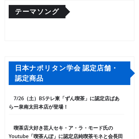
テーマソング
日本ナポリタン学会 認定店舗・
認定商品
7/26（土）BSテレ東「ずん喫茶」に認定店ぱあ
らー泉南太田本店が登場！
喫茶店大好き芸人セキ・ア・ラ・モード氏の
Youtube「喫茶んぽ」に認定店純喫茶モネと会長田