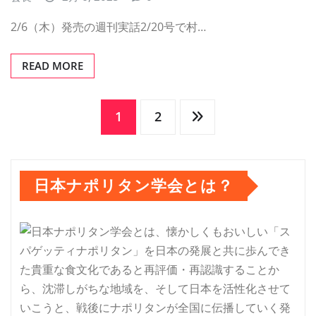
2/6（木）発売の週刊実話2/20号で村…
READ MORE
投
1
2
稿
日本ナポリタン学会とは？
の
ペ
ー